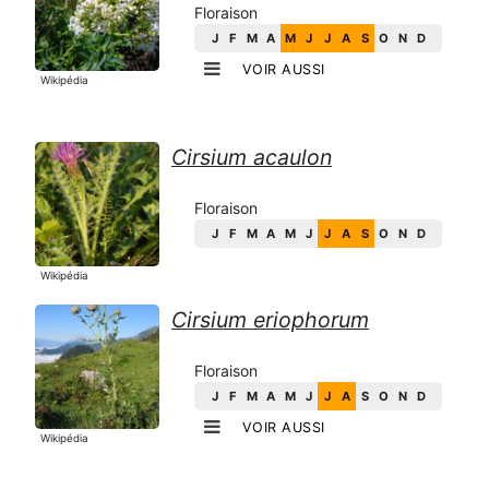
Floraison
J
F
M
A
M
J
J
A
S
O
N
D
VOIR AUSSI
Wikipédia
Cirsium acaulon
Floraison
J
F
M
A
M
J
J
A
S
O
N
D
Wikipédia
Cirsium eriophorum
Floraison
J
F
M
A
M
J
J
A
S
O
N
D
VOIR AUSSI
Wikipédia