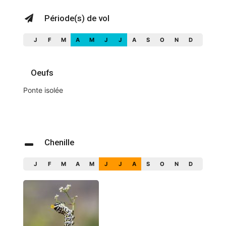
Période(s) de vol
J
F
M
A
M
J
J
A
S
O
N
D
Oeufs
Ponte isolée
Chenille
J
F
M
A
M
J
J
A
S
O
N
D