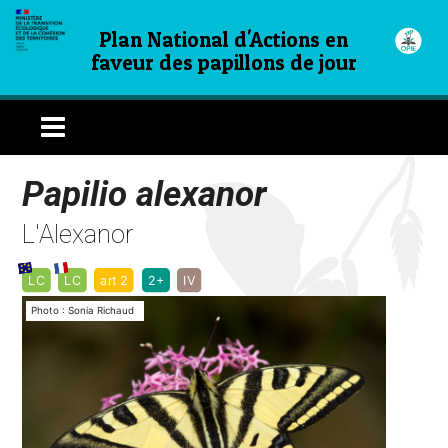
Plan National d'Actions en
faveur des papillons de jour
Papilio alexanor
L'Alexanor
LC
LC
art 2
2+
IV
Photo : Sonia Richaud