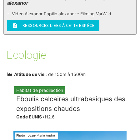
alexanor
Video Alexanor Papilio alexanor - Filming VarWild
RESSOURCES LIÉES À CETTE ESPÈCE
description
Écologie
Altitude de vie
: de 150m à 1500m
Habitat de prédilection
Eboulis calcaires ultrabasiques des
expositions chaudes
Code EUNIS :
H2.6
Photo : Jean-Marie André