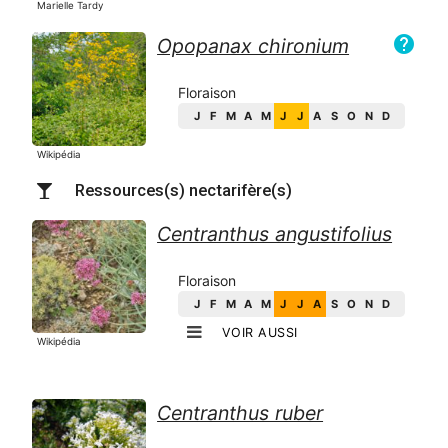
Marielle Tardy
help
Opopanax chironium
Floraison
J
F
M
A
M
J
J
A
S
O
N
D
Wikipédia
Ressources(s) nectarifère(s)
Centranthus angustifolius
Floraison
J
F
M
A
M
J
J
A
S
O
N
D
VOIR AUSSI
Wikipédia
Centranthus ruber