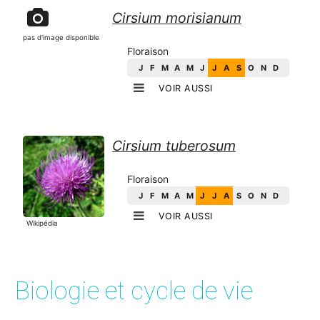
Cirsium morisianum
pas d'image disponible
Floraison
J
F
M
A
M
J
J
A
S
O
N
D
VOIR AUSSI
Cirsium tuberosum
Floraison
J
F
M
A
M
J
J
A
S
O
N
D
VOIR AUSSI
Wikipédia
Biologie et cycle de vie