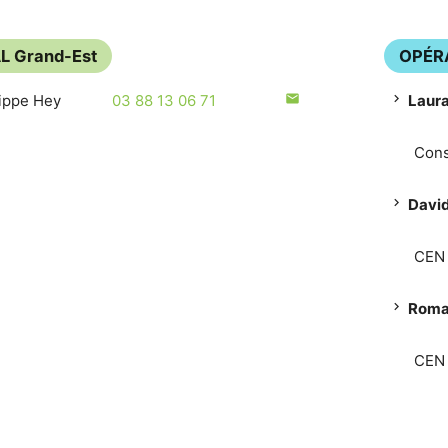
AL
Grand-Est
OPÉR
lippe Hey
03 88 13 06 71
mail
chevron_right
Laur
Cons
chevron_right
Davi
CEN 
chevron_right
Roma
CEN