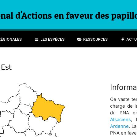
nal d'Actions en faveur des papill
RÉGIONALES
LES ESPÈCES
RESSOURCES
ACTU
 Est
Informa
Ce vaste ter
charge de l
du PNA e
Alsaciens
,
Ardenne
. L
PNA en fav