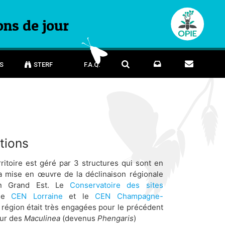
ons de jour
S
STERF
F.A.Q.
tions
ritoire est géré par 3 structures qui sont en
a mise en œuvre de la déclinaison régionale
n Grand Est. Le
Conservatoire des sites
 le
CEN Lorraine
et le
CEN Champagne-
a région était très engagées pour le précédent
eur des
Maculinea
(devenus
Phengaris
)