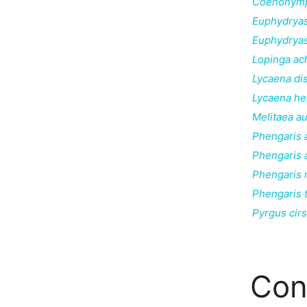
Coenonymph
Euphydryas
Euphydrya
Lopinga ac
Lycaena di
Lycaena he
Melitaea au
Phengaris 
Phengaris 
Phengaris 
Phengaris t
Pyrgus cirs
Con