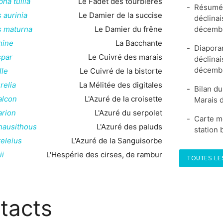
a tullia
Le Fadet des tourbières
Résumé 
 aurinia
Le Damier de la succise
déclinai
décemb
s maturna
Le Damier du frêne
hine
La Bacchante
Diapora
spar
Le Cuivré des marais
déclinai
décemb
lle
Le Cuivré de la bistorte
relia
La Mélitée des digitales
Bilan du
alcon
L'Azuré de la croisette
Marais d
arion
L'Azuré du serpolet
Carte me
nausithous
L'Azuré des paluds
station 
eleius
L'Azuré de la Sanguisorbe
ii
L'Hespérie des cirses, de rambur
TOUTES LE
tacts