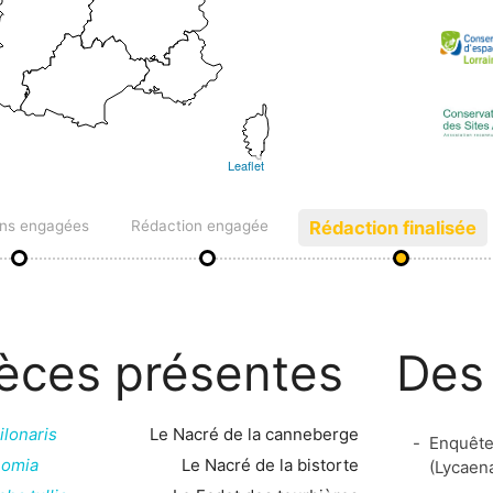
Leaflet
ons engagées
Rédaction engagée
Rédaction finalisée
èces présentes
Des
ilonaris
Le Nacré de la canneberge
Enquête 
nomia
Le Nacré de la bistorte
(Lycaena