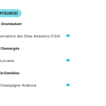
ATEUR(S)
a Grandadam
ervatoire des Sites Alsaciens (CSA)
mail
d Demergès
Lorraine
mail
in Daniélou
 Champagne-Ardenne
mail