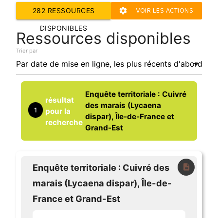
VOIR LES ACTIONS
282 RESSOURCES
settings
DE GESTION
DISPONIBLES
Ressources disponibles
Trier par
Enquête territoriale : Cuivré
résultat
des marais (Lycaena
1
pour la
dispar), Île-de-France et
recherche
Grand-Est
Enquête territoriale : Cuivré des
description
marais (Lycaena dispar), Île-de-
France et Grand-Est