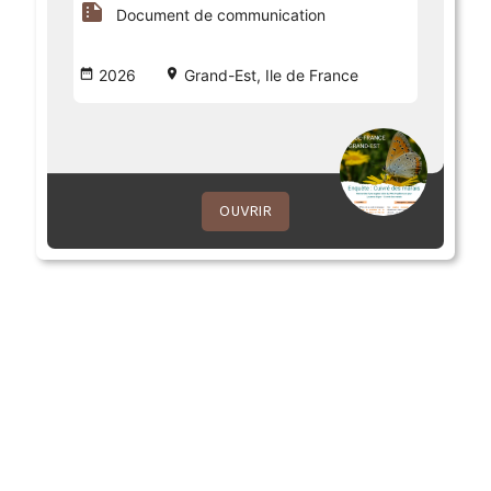
summarize
Document de communication
date_range
2026
place
Grand-Est, Ile de France
OUVRIR