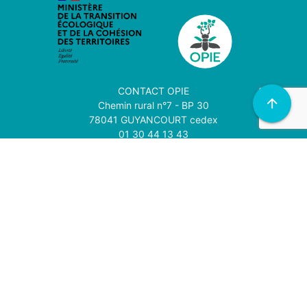
CONTACT
OPIE
arrow_upward
Chemin rural n°7 - BP 30
78041 GUYANCOURT cedex
01 30 44 13 43