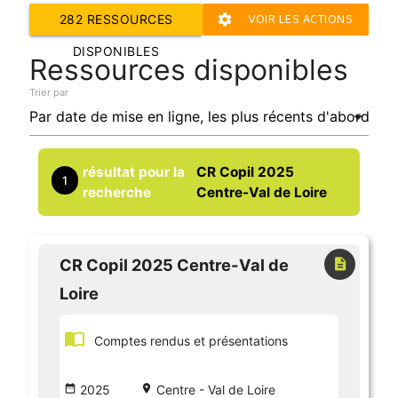
VOIR LES ACTIONS
282 RESSOURCES
settings
DE GESTION
DISPONIBLES
Ressources disponibles
Trier par
résultat pour la
CR Copil 2025
1
recherche
Centre-Val de Loire
CR Copil 2025 Centre-Val de
description
Loire
import_contacts
Comptes rendus et présentations
date_range
2025
place
Centre - Val de Loire