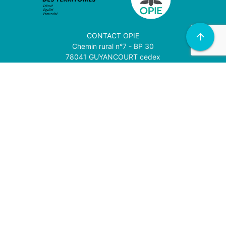
CONTACT
OPIE
arrow_upward
Chemin rural n°7 - BP 30
78041 GUYANCOURT cedex
01 30 44 13 43
Abonnez vous à notre newsletter