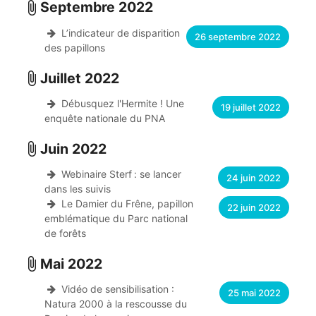
Septembre 2022
attach_file
L’indicateur de disparition
26 septembre 2022
des papillons
Juillet 2022
attach_file
Débusquez l'Hermite ! Une
19 juillet 2022
enquête nationale du PNA
Juin 2022
attach_file
Webinaire Sterf : se lancer
24 juin 2022
dans les suivis
Le Damier du Frêne, papillon
22 juin 2022
emblématique du Parc national
de forêts
Mai 2022
attach_file
Vidéo de sensibilisation :
25 mai 2022
Natura 2000 à la rescousse du