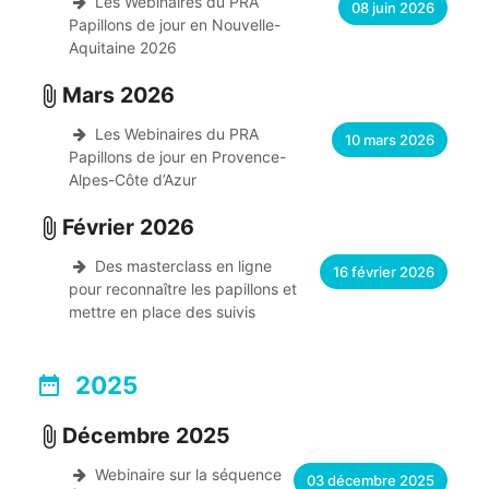
Les Webinaires du PRA
08 juin 2026
Papillons de jour en Nouvelle-
Aquitaine 2026
Mars 2026
attach_file
Les Webinaires du PRA
10 mars 2026
Papillons de jour en Provence-
Alpes-Côte d’Azur
Février 2026
attach_file
Des masterclass en ligne
16 février 2026
pour reconnaître les papillons et
mettre en place des suivis
2025
date_range
Décembre 2025
attach_file
Webinaire sur la séquence
03 décembre 2025