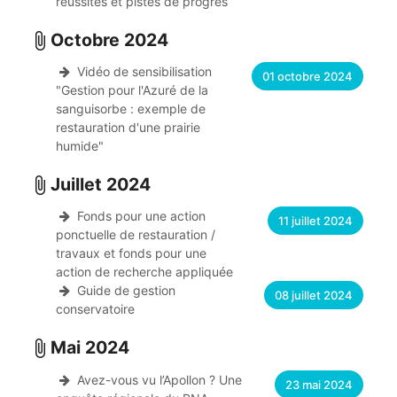
réussites et pistes de progrès
Octobre 2024
attach_file
Vidéo de sensibilisation
01 octobre 2024
"Gestion pour l'Azuré de la
sanguisorbe : exemple de
restauration d'une prairie
humide"
Juillet 2024
attach_file
Fonds pour une action
11 juillet 2024
ponctuelle de restauration /
travaux et fonds pour une
action de recherche appliquée
Guide de gestion
08 juillet 2024
conservatoire
Mai 2024
attach_file
Avez-vous vu l’Apollon ? Une
23 mai 2024