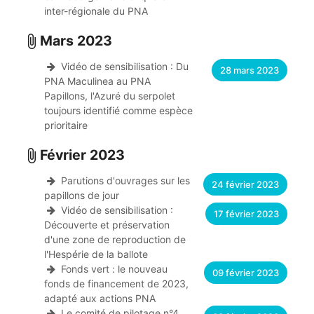
inter-régionale du PNA
Mars 2023
attach_file
Vidéo de sensibilisation : Du
28 mars 2023
PNA Maculinea au PNA
Papillons, l'Azuré du serpolet
toujours identifié comme espèce
prioritaire
Février 2023
attach_file
Parutions d'ouvrages sur les
24 février 2023
papillons de jour
Vidéo de sensibilisation :
17 février 2023
Découverte et préservation
d'une zone de reproduction de
l'Hespérie de la ballote
Fonds vert : le nouveau
09 février 2023
fonds de financement de 2023,
adapté aux actions PNA
Le comité de pilotage n°4,