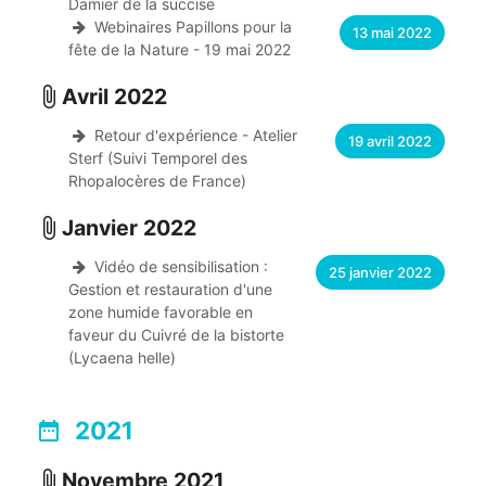
Damier de la succise
Webinaires Papillons pour la
13 mai 2022
fête de la Nature - 19 mai 2022
Avril 2022
attach_file
Retour d'expérience - Atelier
19 avril 2022
Sterf (Suivi Temporel des
Rhopalocères de France)
Janvier 2022
attach_file
Vidéo de sensibilisation :
25 janvier 2022
Gestion et restauration d'une
zone humide favorable en
faveur du Cuivré de la bistorte
(Lycaena helle)
2021
date_range
Novembre 2021
attach_file