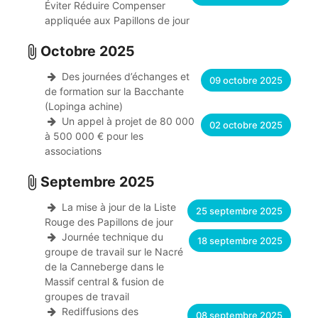
Éviter Réduire Compenser
appliquée aux Papillons de jour
Octobre 2025
attach_file
Des journées d’échanges et
09 octobre 2025
de formation sur la Bacchante
(Lopinga achine)
Un appel à projet de 80 000
02 octobre 2025
à 500 000 € pour les
associations
Septembre 2025
attach_file
La mise à jour de la Liste
25 septembre 2025
Rouge des Papillons de jour
Journée technique du
18 septembre 2025
groupe de travail sur le Nacré
de la Canneberge dans le
Massif central & fusion de
groupes de travail
Rediffusions des
08 septembre 2025