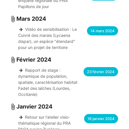
enquête régionale du PNA
Papillons de jour
Mars 2024
attach_file
Vidéo de sensibilisation : Le
14 mars 2024
Cuivré des marais (Lycaena
dispar), un espèce "étendard"
pour un projet de territoire
Février 2024
attach_file
Rapport de stage :
23 février 2024
dynamique de population,
spatiale, caractérisation habitat
Fadet des laîches (Lourdes,
Occitanie)
Janvier 2024
attach_file
Retour sur l'atelier visio-
16 janvier 2024
thématique régional du PRA