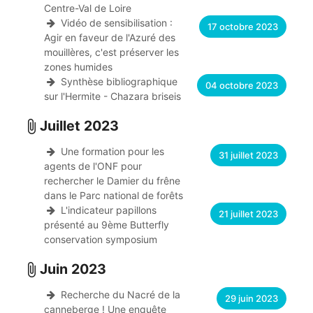
Centre-Val de Loire
Vidéo de sensibilisation :
17 octobre 2023
Agir en faveur de l'Azuré des
mouillères, c'est préserver les
zones humides
Synthèse bibliographique
04 octobre 2023
sur l'Hermite - Chazara briseis
Juillet 2023
attach_file
Une formation pour les
31 juillet 2023
agents de l'ONF pour
rechercher le Damier du frêne
dans le Parc national de forêts
L'indicateur papillons
21 juillet 2023
présenté au 9ème Butterfly
conservation symposium
Juin 2023
attach_file
Recherche du Nacré de la
29 juin 2023
canneberge ! Une enquête