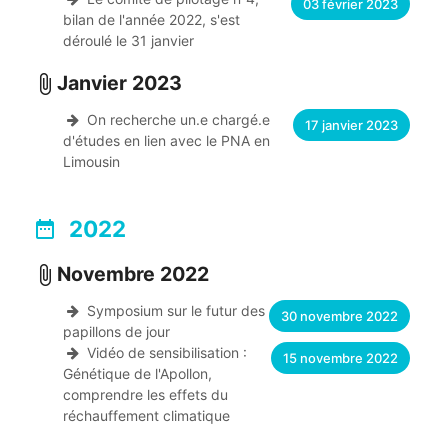
03 février 2023
bilan de l'année 2022, s'est
déroulé le 31 janvier
Janvier 2023
attach_file
On recherche un.e chargé.e
17 janvier 2023
d'études en lien avec le PNA en
Limousin
2022
date_range
Novembre 2022
attach_file
Symposium sur le futur des
30 novembre 2022
papillons de jour
Vidéo de sensibilisation :
15 novembre 2022
Génétique de l'Apollon,
comprendre les effets du
réchauffement climatique