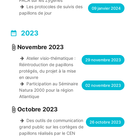
PACA sur les Zygènes
Les protocoles de suivis des
09 janvier 2024
papillons de jour
2023
date_range
Novembre 2023
attach_file
Atelier visio-thématique :
29 novembre 2023
Réintroduction de papillons
protégés, du projet à la mise
en œuvre
Participation au Séminaire
02 novembre 2023
Natura 2000 pour la région
Atlantique
Octobre 2023
attach_file
Des outils de communication
26 octobre 2023
grand public sur les cortèges de
papillons réalisés par le CEN